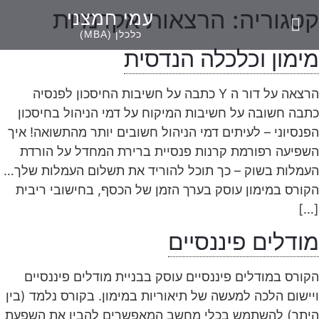
קטגוריה:
הרצאות אקדמיות
עמי חמצני
אודיסאוס –
אודיסאוס –
ספרות מקצועית
Ami Hamtzany
יעוץ כלכלי
הרצאות וקורסים
כלכלן (MBA)
מימון וכלכלה הנדסית
הרצאה על דור ה Y כתבה על חשיבות החיסכון לפנסיה
כתבה חשובה על חשיבות המיקוח על דמי הניהול בחיסכון
הפנסיוני – לעיתים דמי הניהול חשובים יותר מהתשואה! איך
השפיעה רפורמת קרנות פנסיית ברירת המחדל על הורדת
העמלות בשוק – כך תוכל להוריד את תשלום העמלות שלך…
הקורס במימון עוסק בערך הזמן של הכסף, בחישובי ריבית
[…]
מודלים פיננסיים
הקורס במודלים פיננסיים עוסק בבניית מודלים פיננסיים
ויישום הלכה למעשה של תיאוריות במימון. בקורס נלמד (בין
היתר) להשתמש בכלי מחשב המאפשרים להבין את השפעת