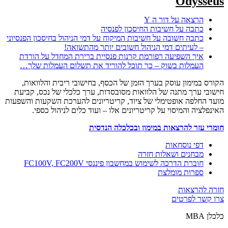
Odysseus
הרצאה על דור ה Y
כתבה על חשיבות החיסכון לפנסיה
כתבה חשובה על חשיבות המיקוח על דמי הניהול בחיסכון הפנסיוני
– לעיתים דמי הניהול חשובים יותר מהתשואה!
איך השפיעה רפורמת קרנות פנסיית ברירת המחדל על הורדת
העמלות בשוק – כך תוכל להוריד את תשלום העמלות שלך…
הקורס במימון עוסק בערך הזמן של הכסף, בחישובי ריבית והלוואות,
חישובי ערך מתנה של הלוואות מסובסדות, ערך כלכלי של נכס, קביעת
מועד החלפה אופטימלי של ציוד, קריטריונים להערכת השקעות והשפעות
האינפלציה והמיסוי על קריטריונים אלו – ועוד כלים לניהול כספי.
חומרי עזר להרצאות במימון ובכלכלה הנדסית
דפי נוסחאות
מבחנים ושאלות חזרה
חוברת הדרכה לשימוש במחשבון פיננסי FC100V, FC200V
ספרות מומלצת
חזרה להרצאות
צרו קשר לפרטים
כלכלן MBA